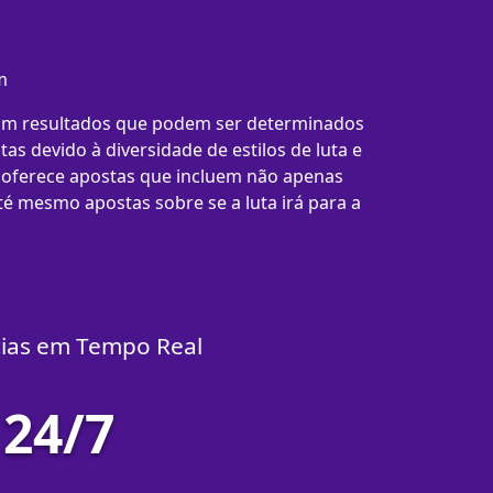
m
com resultados que podem ser determinados
 devido à diversidade de estilos de luta e
ma oferece apostas que incluem não apenas
é mesmo apostas sobre se a luta irá para a
cias em Tempo Real
24/7