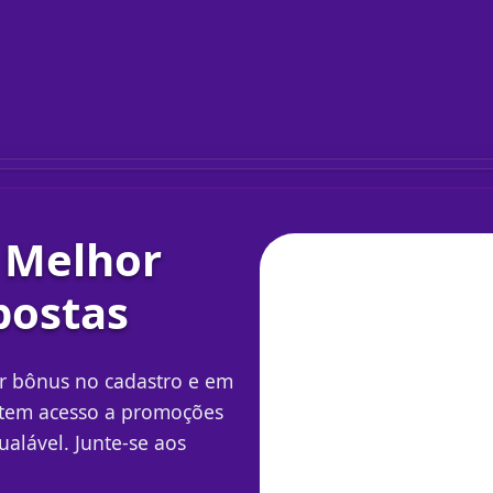
 Melhor
postas
r bônus no cadastro e em
 tem acesso a promoções
ualável. Junte-se aos