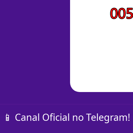
📱 Canal Oficial no Telegram!