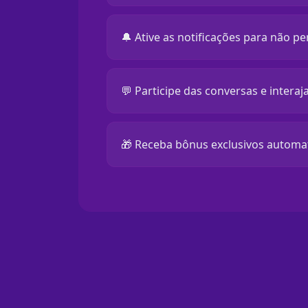
🔔 Ative as notificações para não p
💬 Participe das conversas e interaj
🎁 Receba bônus exclusivos autom