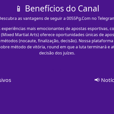
📱 Benefícios do Canal
Descubra as vantagens de seguir a 0055Pg.Com no Telegra
experiências mais emocionantes de apostas esportivas, 
ixed Martial Arts) oferece oportunidades únicas de apostas
es métodos (nocaute, finalização, decisão). Nossa platafor
obre método de vitória, round em que a luta terminará e at
decisão dos juízes.
sivos
📢 Notí