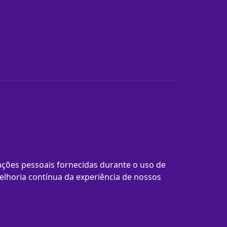
ções pessoais fornecidas durante o uso de
elhoria contínua da experiência de nossos