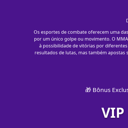
Os esportes de combate oferecem uma das 
por um único golpe ou movimento. O MMA (M
à possibilidade de vitórias por diferent
resultados de lutas, mas também apostas s
🎁 Bônus Exclu
VIP