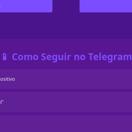
e
📱 Como Seguir no Telegram
ositivo
l"