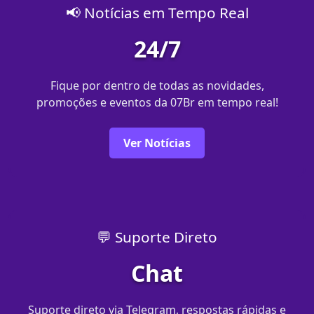
📢 Notícias em Tempo Real
24/7
Fique por dentro de todas as novidades,
promoções e eventos da 07Br em tempo real!
Ver Notícias
💬 Suporte Direto
Chat
Suporte direto via Telegram, respostas rápidas e