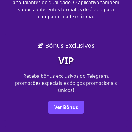
alto-falantes de qualidade. O aplicativo também
suporta diferentes formatos de áudio para
compatibilidade máxima.
🎁 Bônus Exclusivos
VIP
Receba bônus exclusivos do Telegram,
promoções especiais e códigos promocionais
únicos!
Ver Bônus