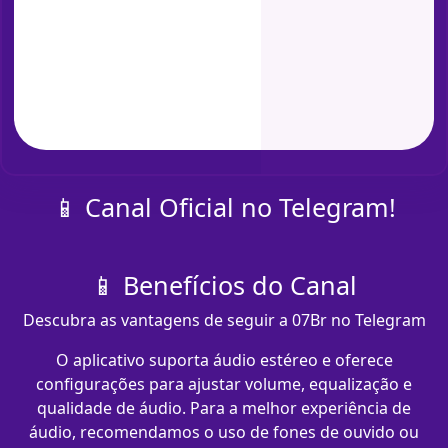
📱 Canal Oficial no Telegram!
📱 Benefícios do Canal
Descubra as vantagens de seguir a 07Br no Telegram
O aplicativo suporta áudio estéreo e oferece
configurações para ajustar volume, equalização e
qualidade de áudio. Para a melhor experiência de
áudio, recomendamos o uso de fones de ouvido ou