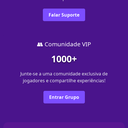
Falar Suporte
👥 Comunidade VIP
1000+
Junte-se a uma comunidade exclusiva de
jogadores e compartilhe experiências!
Entrar Grupo