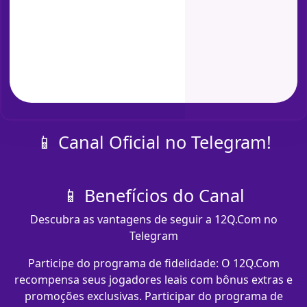
📱 Canal Oficial no Telegram!
📱 Benefícios do Canal
Descubra as vantagens de seguir a 12Q.Com no
Telegram
Participe do programa de fidelidade: O 12Q.Com
recompensa seus jogadores leais com bônus extras e
promoções exclusivas. Participar do programa de