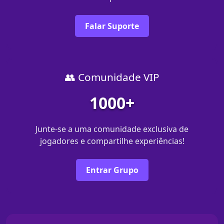
Falar Suporte
👥 Comunidade VIP
1000+
Junte-se a uma comunidade exclusiva de
jogadores e compartilhe experiências!
Entrar Grupo