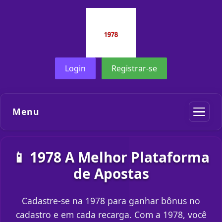
Login
Registrar-se
Menu
📱 1978 A Melhor Plataforma
de Apostas
Cadastre-se na 1978 para ganhar bônus no
cadastro e em cada recarga. Com a 1978, você