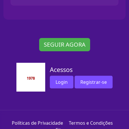
SEGUIR AGORA
Acessos
Login
Registrar-se
Políticas de Privacidade
Termos e Condições