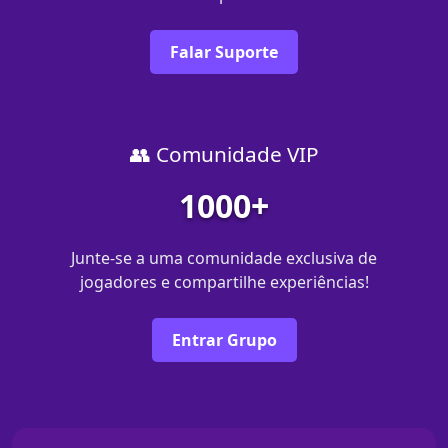
Falar Suporte
👥 Comunidade VIP
1000+
Junte-se a uma comunidade exclusiva de
jogadores e compartilhe experiências!
Entrar Grupo