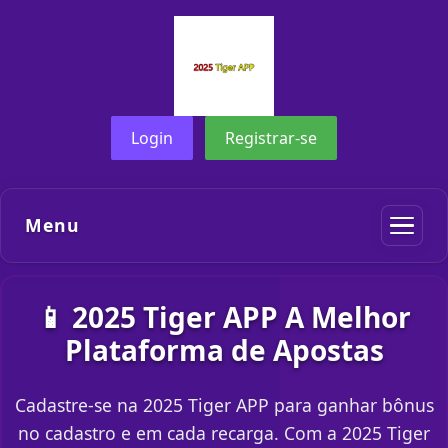
Login
Registrar-se
Menu
📱 2025 Tiger APP A Melhor
Plataforma de Apostas
Cadastre-se na 2025 Tiger APP para ganhar bônus
no cadastro e em cada recarga. Com a 2025 Tiger