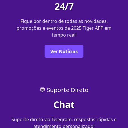
24/7
Fique por dentro de todas as novidades,
promoções e eventos da 2025 Tiger APP em
tempo real!
Ver Notícias
💬 Suporte Direto
Chat
Suporte direto via Telegram, respostas rápidas e
atendimento personalizado!