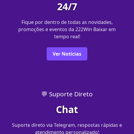
24/7
Fique por dentro de todas as novidades,
promoções e eventos da 222Win Baixar em
tempo real!
Ver Notícias
💬 Suporte Direto
Chat
Suporte direto via Telegram, respostas rápidas e
atendimento personalizado!