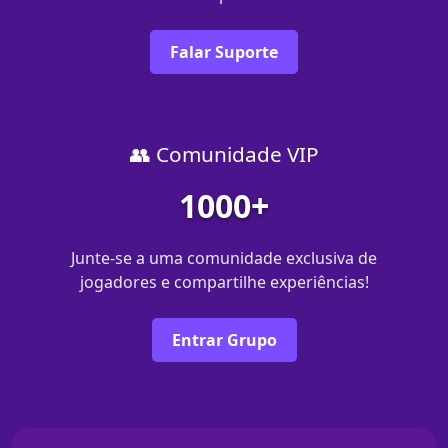
Falar Suporte
👥 Comunidade VIP
1000+
Junte-se a uma comunidade exclusiva de
jogadores e compartilhe experiências!
Entrar Grupo