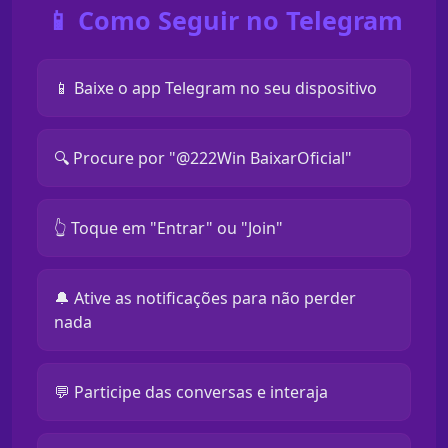
📱 Como Seguir no Telegram
📱 Baixe o app Telegram no seu dispositivo
🔍 Procure por "@222Win BaixarOficial"
👆 Toque em "Entrar" ou "Join"
🔔 Ative as notificações para não perder
nada
💬 Participe das conversas e interaja