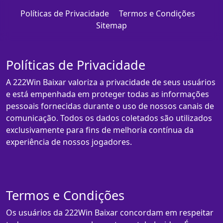
Políticas de Privacidade
Termos e Condições
Sitemap
Políticas de Privacidade
A 222Win Baixar valoriza a privacidade de seus usuários
e está empenhada em proteger todas as informações
pessoais fornecidas durante o uso de nossos canais de
comunicação. Todos os dados coletados são utilizados
exclusivamente para fins de melhoria contínua da
experiência de nossos jogadores.
Termos e Condições
Os usuários da 222Win Baixar concordam em respeitar