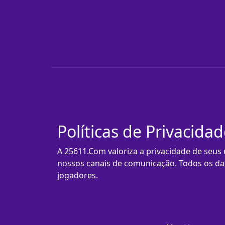
Políticas de Privacida
A 25611.Com valoriza a privacidade de seu
nossos canais de comunicação. Todos os dad
jogadores.