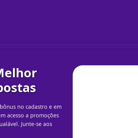
Melhor
postas
 bônus no cadastro e em
tem acesso a promoções
ualável. Junte-se aos