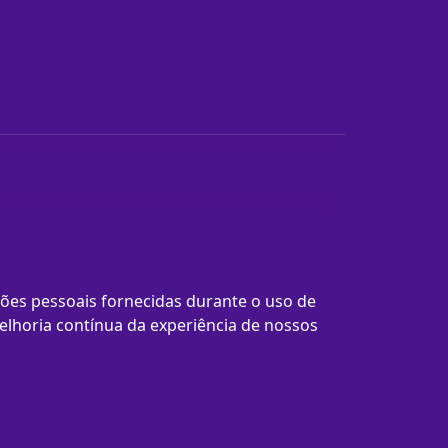
ões pessoais fornecidas durante o uso de
elhoria contínua da experiência de nossos