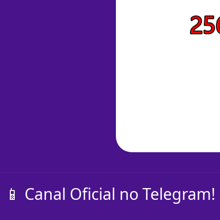
📱 Canal Oficial no Telegram!