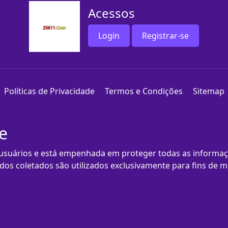
Acessos
Login
Registrar-se
Políticas de Privacidade
Termos e Condições
Sitemap
de
s usuários e está empenhada em proteger todas as informaç
os coletados são utilizados exclusivamente para fins de m