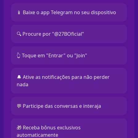
📱 Baixe o app Telegram no seu dispositivo
🔍 Procure por "@27BOficial"
👆 Toque em "Entrar" ou "Join"
🔔 Ative as notificações para não perder
nada
💬 Participe das conversas e interaja
🎁 Receba bônus exclusivos
automaticamente