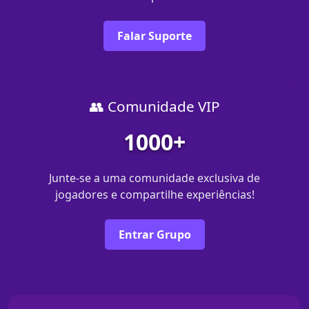
Falar Suporte
👥 Comunidade VIP
1000+
Junte-se a uma comunidade exclusiva de
jogadores e compartilhe experiências!
Entrar Grupo