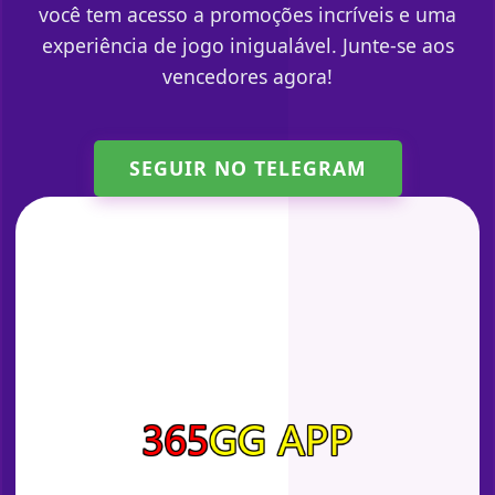
você tem acesso a promoções incríveis e uma
experiência de jogo inigualável. Junte-se aos
vencedores agora!
SEGUIR NO TELEGRAM