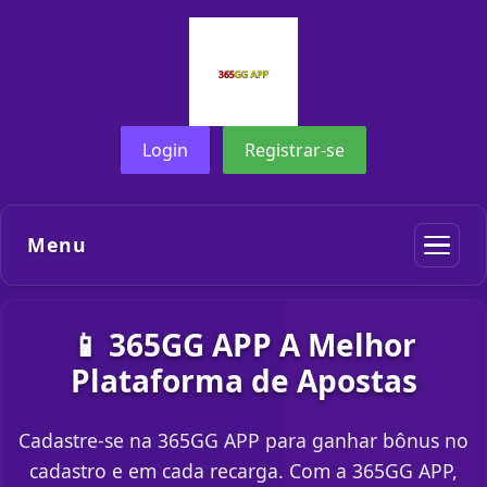
Login
Registrar-se
Menu
📱 365GG APP A Melhor
Plataforma de Apostas
Cadastre-se na 365GG APP para ganhar bônus no
cadastro e em cada recarga. Com a 365GG APP,