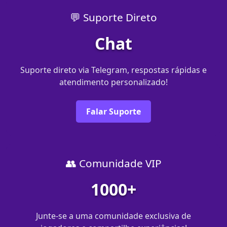
💬 Suporte Direto
Chat
Suporte direto via Telegram, respostas rápidas e
atendimento personalizado!
Falar Suporte
👥 Comunidade VIP
1000+
Junte-se a uma comunidade exclusiva de