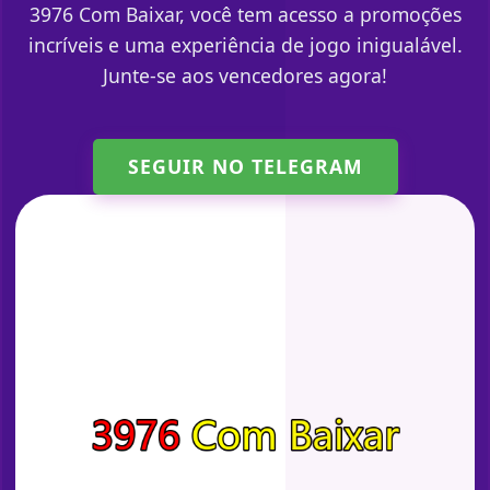
3976 Com Baixar, você tem acesso a promoções
incríveis e uma experiência de jogo inigualável.
Junte-se aos vencedores agora!
SEGUIR NO TELEGRAM