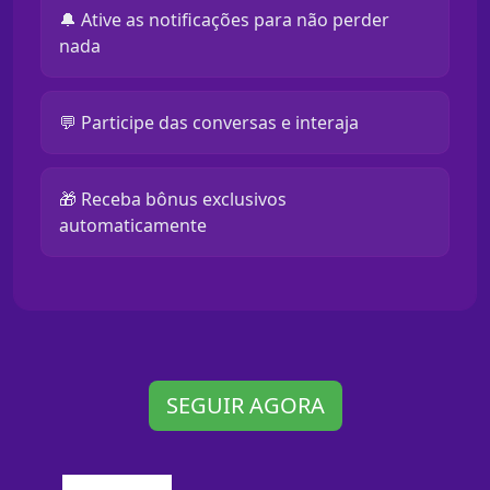
🔔 Ative as notificações para não perder
nada
💬 Participe das conversas e interaja
🎁 Receba bônus exclusivos
automaticamente
SEGUIR AGORA