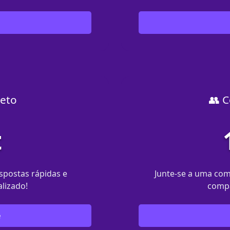
reto
👥 
t
espostas rápidas e
Junte-se a uma com
lizado!
compa
e