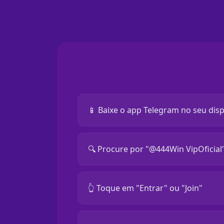
📱 Baixe o app Telegram no seu disp
🔍 Procure por "@444Win VipOficial
👆 Toque em "Entrar" ou "Join"