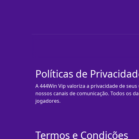
Políticas de Privacida
A 444Win Vip valoriza a privacidade de seu
nossos canais de comunicação. Todos os dad
jogadores.
Termos e Condições