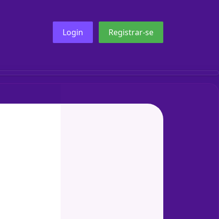
Login
Registrar-se