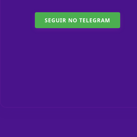
SEGUIR NO TELEGRAM