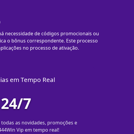
m
há necessidade de códigos promocionais ou
lica o bônus correspondente. Este processo
licações no processo de ativação.
cias em Tempo Real
24/7
e todas as novidades, promoções e
444Win Vip em tempo real!