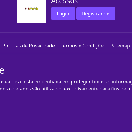
Acessos
Login
Registrar-se
Políticas de Privacidade
Termos e Condições
Sitemap
de
s usuários e está empenhada em proteger todas as informa
os coletados são utilizados exclusivamente para fins de m