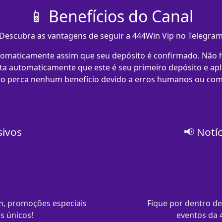
📱 Benefícios do Canal
Descubra as vantagens de seguir a 444Win Vip no Telegra
utomaticamente assim que seu depósito é confirmado. Não 
cta automaticamente que este é seu primeiro depósito e ap
o perca nenhum benefício devido a erros humanos ou comp
sivos
📢 Notí
m, promoções especiais
Fique por dentro d
s únicos!
eventos da 