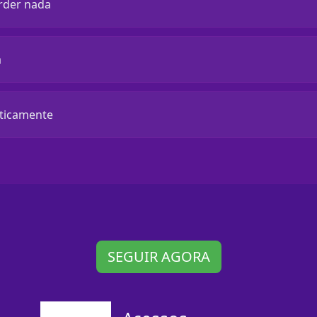
erder nada
a
aticamente
SEGUIR AGORA