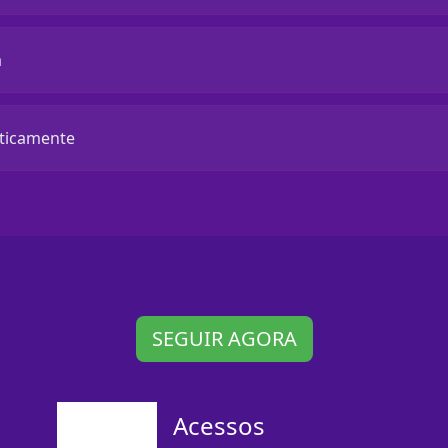
a
aticamente
SEGUIR AGORA
Acessos