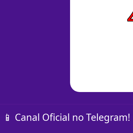
📱 Canal Oficial no Telegram!