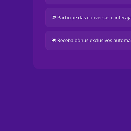
💬 Participe das conversas e interaj
🎁 Receba bônus exclusivos autom