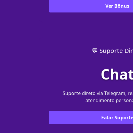
Ver Bônus
💬 Suporte Di
Cha
Suporte direto via Telegram, r
atendimento persona
Falar Suport