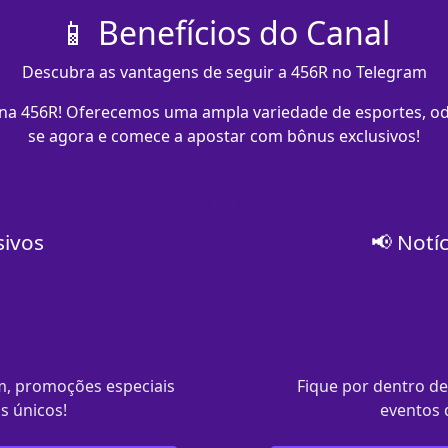
📱 Benefícios do Canal
Descubra as vantagens de seguir a 456R no Telegram
a 456R! Oferecemos uma ampla variedade de esportes, odds
se agora e comece a apostar com bônus exclusivos!
sivos
📢 Notí
m, promoções especiais
Fique por dentro d
s únicos!
eventos 