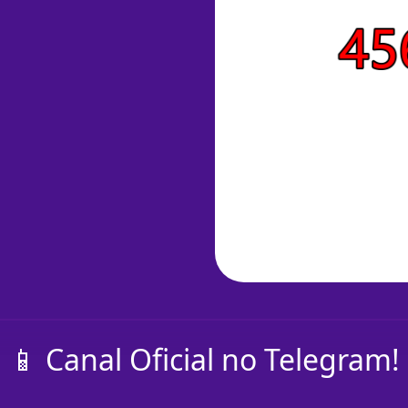
📱 Canal Oficial no Telegram!