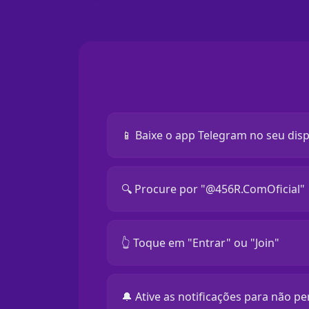
📱 Baixe o app Telegram no seu disp
🔍 Procure por "@456R.ComOficial"
👆 Toque em "Entrar" ou "Join"
🔔 Ative as notificações para não p