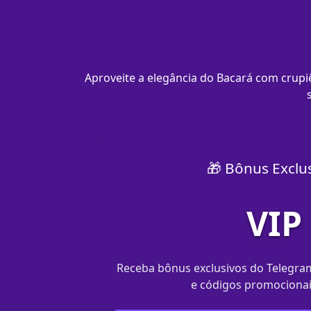
Aproveite a elegância do Bacará com crupi
🎁 Bônus Exclu
VIP
Receba bônus exclusivos do Telegra
e códigos promocionai