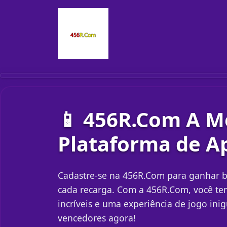
📱 456R.Com A M
Plataforma de A
Cadastre-se na 456R.Com para ganhar 
cada recarga. Com a 456R.Com, você t
incríveis e uma experiência de jogo inig
vencedores agora!