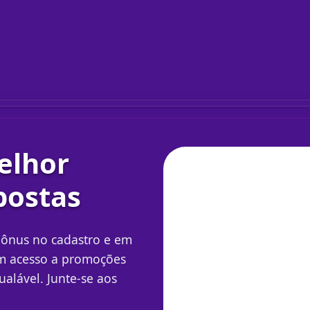
elhor
postas
bônus no cadastro e em
em acesso a promoções
ualável. Junte-se aos