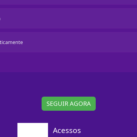
a
aticamente
SEGUIR AGORA
Acessos