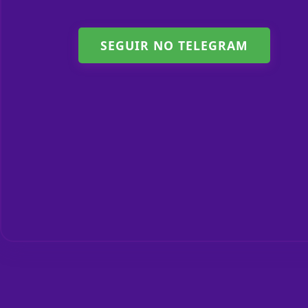
SEGUIR NO TELEGRAM