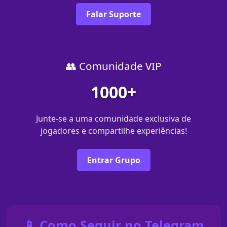
Falar Suporte
👥 Comunidade VIP
1000+
Junte-se a uma comunidade exclusiva de
jogadores e compartilhe experiências!
Entrar Grupo
📱 Como Seguir no Telegram