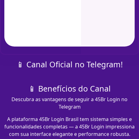
📱 Canal Oficial no Telegram!
📱 Benefícios do Canal
Descubra as vantagens de seguir a 45Br Login no
Telegram
A plataforma 45Br Login Brasil tem sistema simples e
funcionalidades completas — a 45Br Login impressiona
com sua interface elegante e performance robusta.