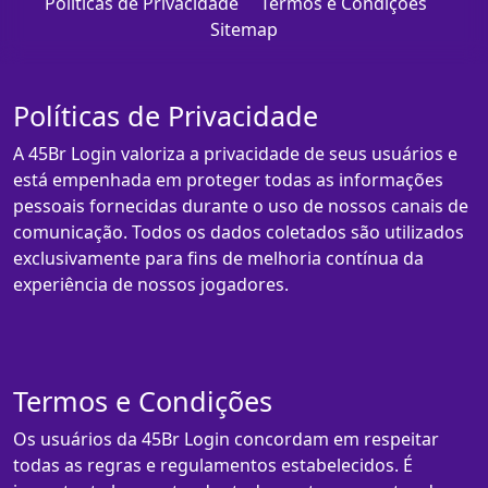
Políticas de Privacidade
Termos e Condições
Sitemap
Políticas de Privacidade
A 45Br Login valoriza a privacidade de seus usuários e
está empenhada em proteger todas as informações
pessoais fornecidas durante o uso de nossos canais de
comunicação. Todos os dados coletados são utilizados
exclusivamente para fins de melhoria contínua da
experiência de nossos jogadores.
Termos e Condições
Os usuários da 45Br Login concordam em respeitar
todas as regras e regulamentos estabelecidos. É