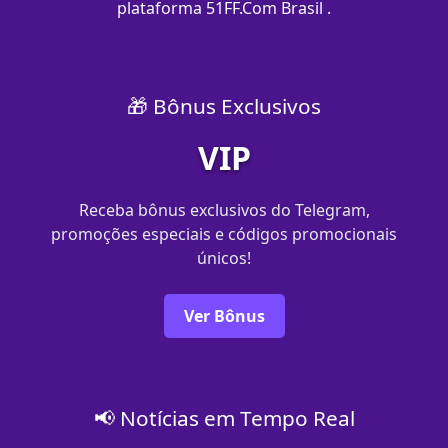
plataforma 51FF.Com Brasil .
🎁 Bônus Exclusivos
VIP
Receba bônus exclusivos do Telegram,
promoções especiais e códigos promocionais
únicos!
Ver Bônus
📢 Notícias em Tempo Real