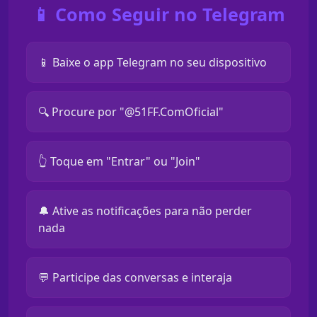
📱 Como Seguir no Telegram
📱 Baixe o app Telegram no seu dispositivo
🔍 Procure por "@51FF.ComOficial"
👆 Toque em "Entrar" ou "Join"
🔔 Ative as notificações para não perder
nada
💬 Participe das conversas e interaja