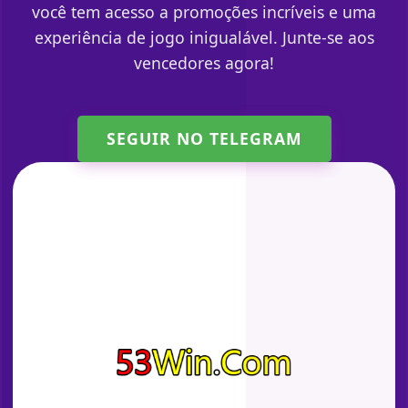
você tem acesso a promoções incríveis e uma
experiência de jogo inigualável. Junte-se aos
vencedores agora!
SEGUIR NO TELEGRAM