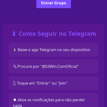
Entrar Grupo
📱 Como Seguir no Telegram
📱 Baixe o app Telegram no seu dispositivo
🔍 Procure por "@53Win.ComOficial"
👆 Toque em "Entrar" ou "Join"
🔔 Ative as notificações para não perder
nada