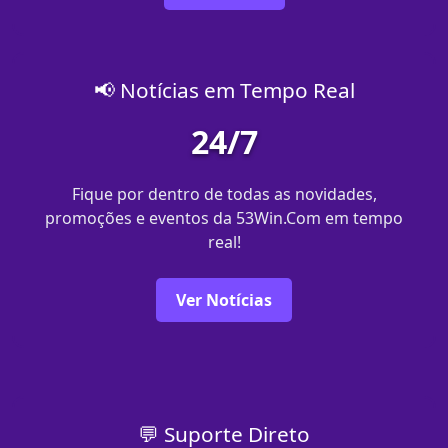
📢 Notícias em Tempo Real
24/7
Fique por dentro de todas as novidades,
promoções e eventos da 53Win.Com em tempo
real!
Ver Notícias
💬 Suporte Direto