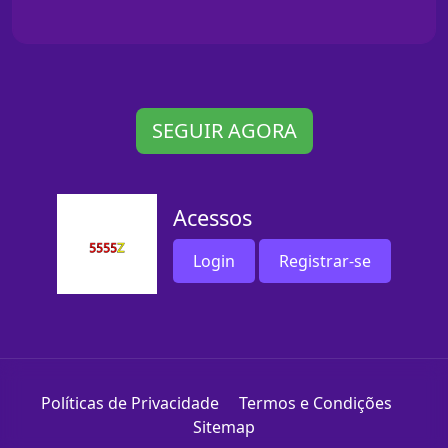
SEGUIR AGORA
Acessos
Login
Registrar-se
Políticas de Privacidade
Termos e Condições
Sitemap