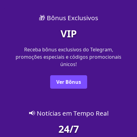
🎁 Bônus Exclusivos
VIP
Receba bônus exclusivos do Telegram,
promoções especiais e códigos promocionais
únicos!
Ver Bônus
📢 Notícias em Tempo Real
24/7