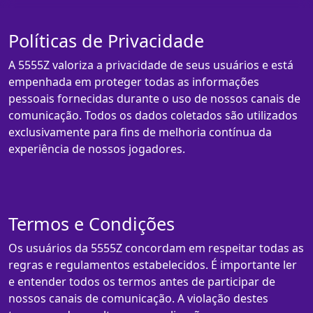
Políticas de Privacidade
A 5555Z valoriza a privacidade de seus usuários e está
empenhada em proteger todas as informações
pessoais fornecidas durante o uso de nossos canais de
comunicação. Todos os dados coletados são utilizados
exclusivamente para fins de melhoria contínua da
experiência de nossos jogadores.
Termos e Condições
Os usuários da 5555Z concordam em respeitar todas as
regras e regulamentos estabelecidos. É importante ler
e entender todos os termos antes de participar de
nossos canais de comunicação. A violação destes