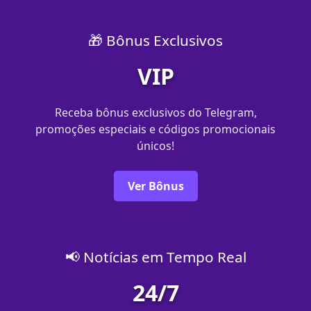
🎁 Bônus Exclusivos
VIP
Receba bônus exclusivos do Telegram,
promoções especiais e códigos promocionais
únicos!
Ver Bônus
📢 Notícias em Tempo Real
24/7