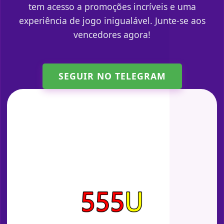
tem acesso a promoções incríveis e uma
experiência de jogo inigualável. Junte-se aos
vencedores agora!
SEGUIR NO TELEGRAM