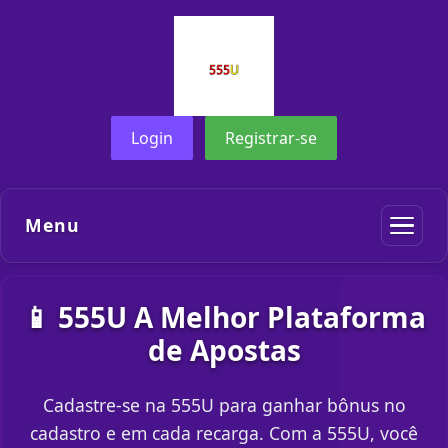
Login
Registrar-se
Menu
📱 555U A Melhor Plataforma
de Apostas
Cadastre-se na 555U para ganhar bônus no
cadastro e em cada recarga. Com a 555U, você