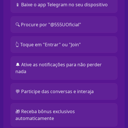
📱 Baixe o app Telegram no seu dispositivo
🔍 Procure por "@555UOficial"
👆 Toque em "Entrar" ou "Join"
🔔 Ative as notificações para não perder
nada
💬 Participe das conversas e interaja
🎁 Receba bônus exclusivos
automaticamente