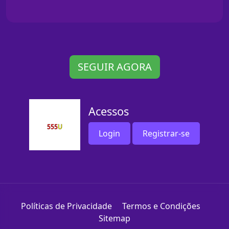
SEGUIR AGORA
Acessos
Login
Registrar-se
Políticas de Privacidade
Termos e Condições
Sitemap