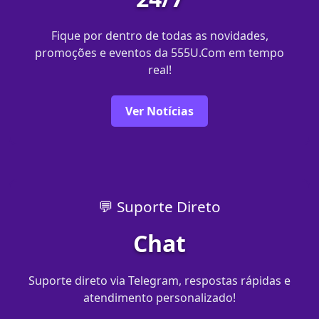
Fique por dentro de todas as novidades,
promoções e eventos da 555U.Com em tempo
real!
Ver Notícias
💬 Suporte Direto
Chat
Suporte direto via Telegram, respostas rápidas e
atendimento personalizado!