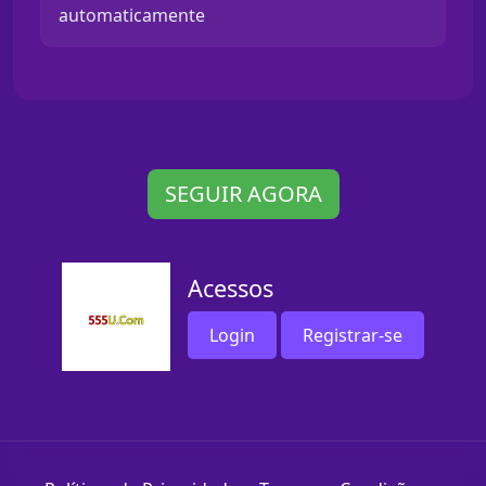
automaticamente
SEGUIR AGORA
Acessos
Login
Registrar-se