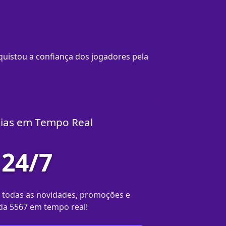
quistou a confiança dos jogadores pela
cias em Tempo Real
24/7
e todas as novidades, promoções e
da 5567 em tempo real!