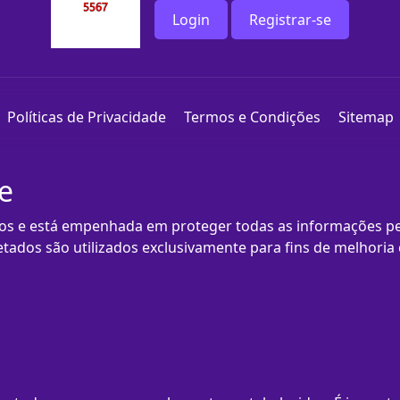
Login
Registrar-se
Políticas de Privacidade
Termos e Condições
Sitemap
de
rios e está empenhada em proteger todas as informações p
tados são utilizados exclusivamente para fins de melhoria