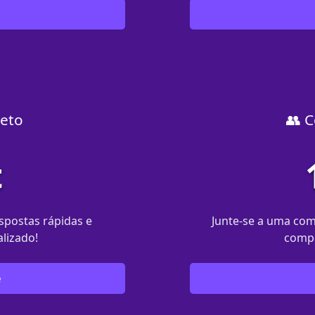
reto
👥 
t
espostas rápidas e
Junte-se a uma com
lizado!
compa
e