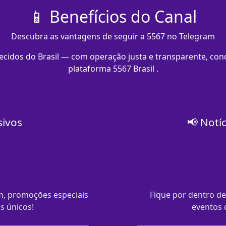
📱 Benefícios do Canal
Descubra as vantagens de seguir a 5567 no Telegram
cidos do Brasil — com operação justa e transparente, con
plataforma 5567 Brasil .
sivos
📢 Notí
m, promoções especiais
Fique por dentro d
s únicos!
eventos 