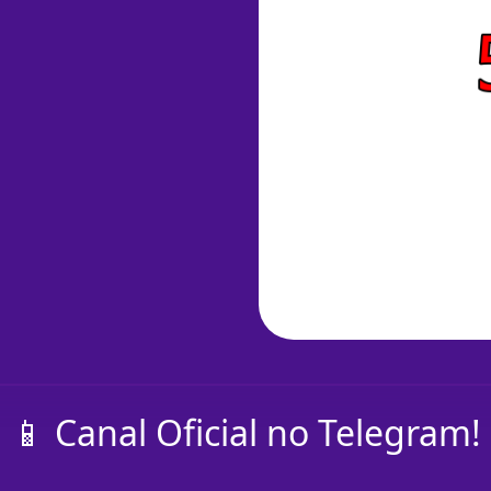
📱 Canal Oficial no Telegram!