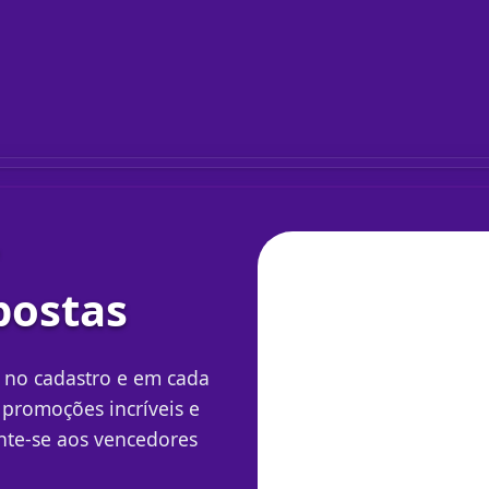
postas
 no cadastro e em cada
 promoções incríveis e
unte-se aos vencedores