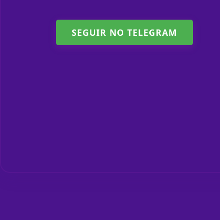
SEGUIR NO TELEGRAM