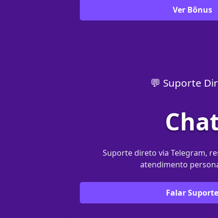
Ver Bônus
💬 Suporte Di
Cha
Suporte direto via Telegram, r
atendimento persona
Falar Suport