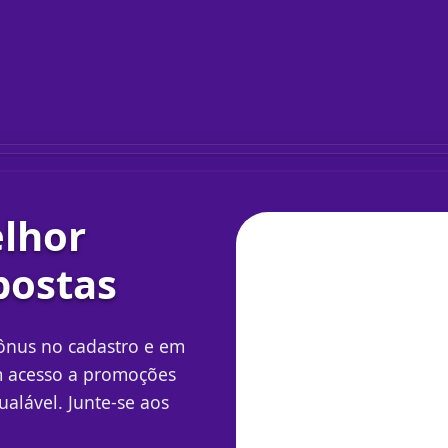
elhor
postas
ônus no cadastro e em
m acesso a promoções
ualável. Junte-se aos