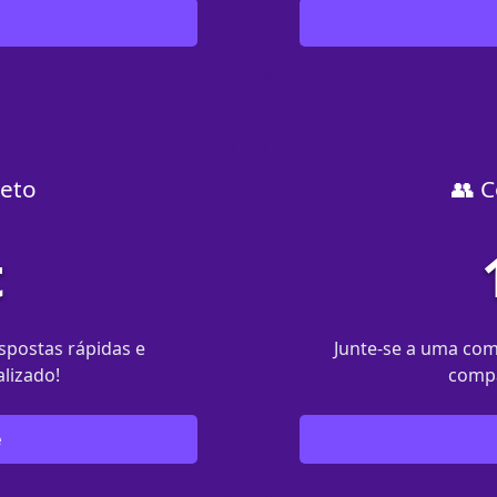
reto
👥 
t
espostas rápidas e
Junte-se a uma com
lizado!
compa
e