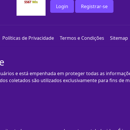
Login
Registrar-se
Políticas de Privacidade
Termos e Condições
Sitemap
de
usuários e está empenhada em proteger todas as informaçõ
os coletados são utilizados exclusivamente para fins de m