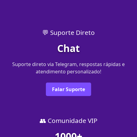
💬 Suporte Direto
Chat
Suporte direto via Telegram, respostas rápidas e
atendimento personalizado!
Falar Suporte
👥 Comunidade VIP
1000+