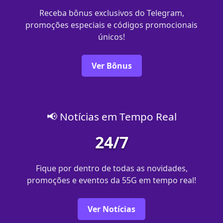
Receba bônus exclusivos do Telegram,
promoções especiais e códigos promocionais
únicos!
Ver Bônus
📢 Notícias em Tempo Real
24/7
Fique por dentro de todas as novidades,
promoções e eventos da 55G em tempo real!
Ver Notícias