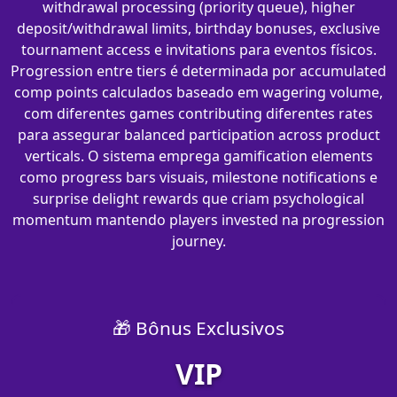
withdrawal processing (priority queue), higher
deposit/withdrawal limits, birthday bonuses, exclusive
tournament access e invitations para eventos físicos.
Progression entre tiers é determinada por accumulated
comp points calculados baseado em wagering volume,
com diferentes games contributing diferentes rates
para assegurar balanced participation across product
verticals. O sistema emprega gamification elements
como progress bars visuais, milestone notifications e
surprise delight rewards que criam psychological
momentum mantendo players invested na progression
journey.
🎁 Bônus Exclusivos
VIP