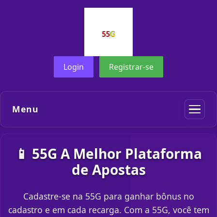
Login
Registrar-se
Menu
📱 55G A Melhor Plataforma
de Apostas
Cadastre-se na 55G para ganhar bônus no
cadastro e em cada recarga. Com a 55G, você tem