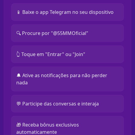
📱 Baixe o app Telegram no seu dispositivo
🔍 Procure por "@55MMOficial"
👆 Toque em "Entrar" ou "Join"
🔔 Ative as notificações para não perder
nada
💬 Participe das conversas e interaja
🎁 Receba bônus exclusivos
automaticamente