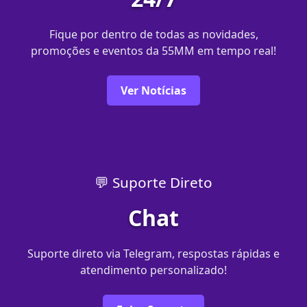
Fique por dentro de todas as novidades,
promoções e eventos da 55MM em tempo real!
Ver Notícias
💬 Suporte Direto
Chat
Suporte direto via Telegram, respostas rápidas e
atendimento personalizado!