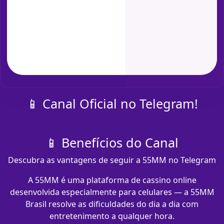
📱 Canal Oficial no Telegram!
📱 Benefícios do Canal
Descubra as vantagens de seguir a 55MM no Telegram
A 55MM é uma plataforma de cassino online
desenvolvida especialmente para celulares — a 55MM
Brasil resolve as dificuldades do dia a dia com
entretenimento a qualquer hora.