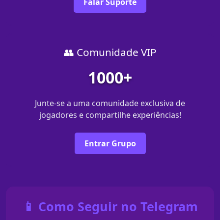
Falar Suporte
👥 Comunidade VIP
1000+
Junte-se a uma comunidade exclusiva de
jogadores e compartilhe experiências!
Entrar Grupo
📱 Como Seguir no Telegram