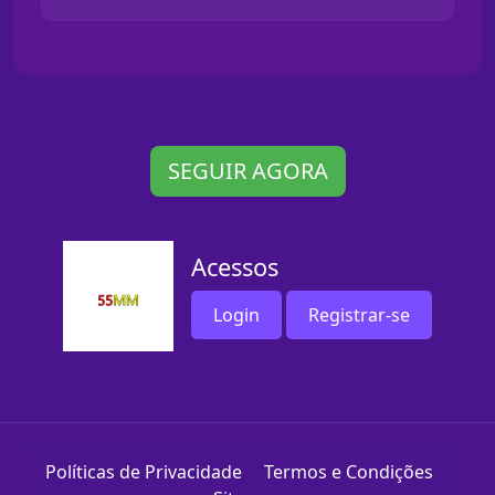
SEGUIR AGORA
Acessos
Login
Registrar-se
Políticas de Privacidade
Termos e Condições