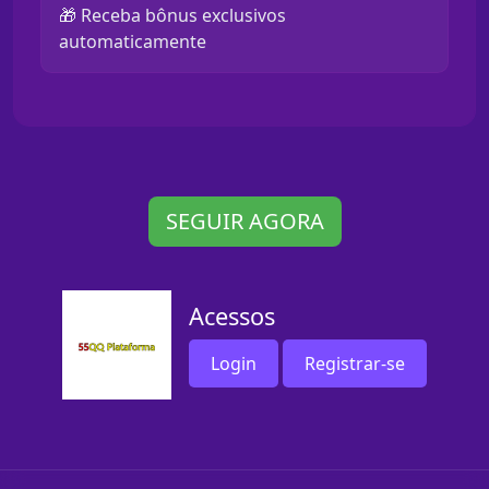
🎁 Receba bônus exclusivos
automaticamente
SEGUIR AGORA
Acessos
Login
Registrar-se