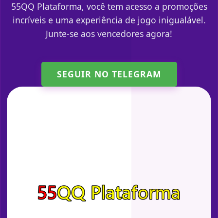
55QQ Plataforma, você tem acesso a promoções
incríveis e uma experiência de jogo inigualável.
Junte-se aos vencedores agora!
SEGUIR NO TELEGRAM