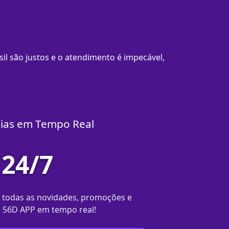
l são justos e o atendimento é impecável,
cias em Tempo Real
24/7
e todas as novidades, promoções e
 56D APP em tempo real!