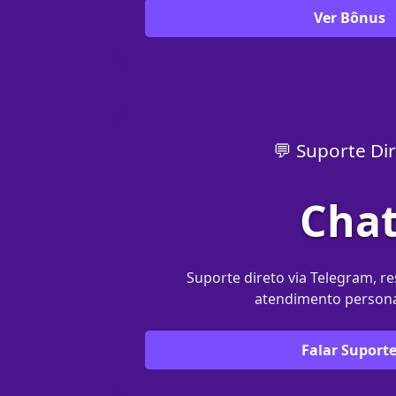
Ver Bônus
💬 Suporte Di
Cha
Suporte direto via Telegram, r
atendimento persona
Falar Suport