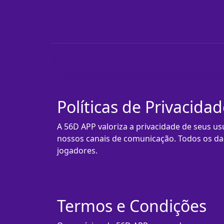
Políticas de Privacida
A 56D APP valoriza a privacidade de seus u
nossos canais de comunicação. Todos os dad
jogadores.
Termos e Condições