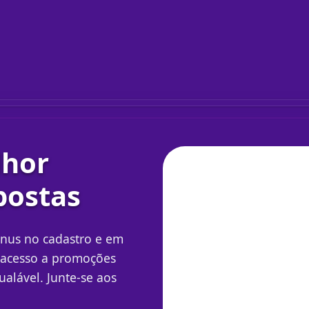
lhor
postas
nus no cadastro e em
 acesso a promoções
ualável. Junte-se aos