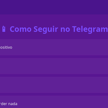
📱 Como Seguir no Telegram
ositivo
erder nada