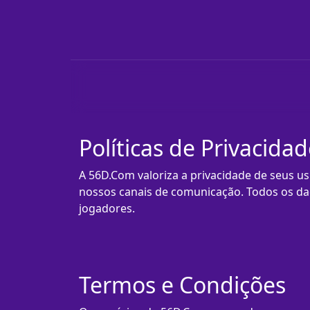
Políticas de Privacida
A 56D.Com valoriza a privacidade de seus 
nossos canais de comunicação. Todos os dad
jogadores.
Termos e Condições