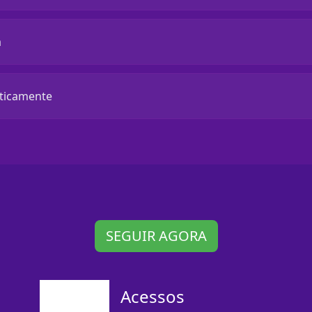
a
aticamente
SEGUIR AGORA
Acessos