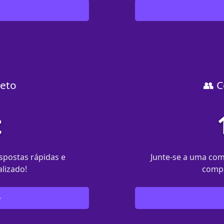
reto
👥 
t
espostas rápidas e
Junte-se a uma com
lizado!
compa
e