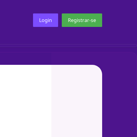
Login
Registrar-se