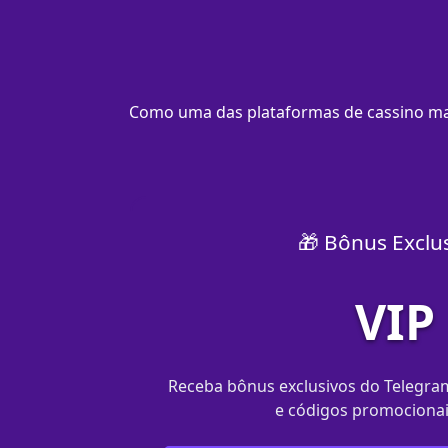
Como uma das plataformas de cassino mai
🎁 Bônus Exclu
VIP
Receba bônus exclusivos do Telegra
e códigos promocionai