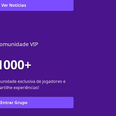
Ver Notícias
Comunidade VIP
1000+
unidade exclusiva de jogadores e
rtilhe experiências!
Entrar Grupo