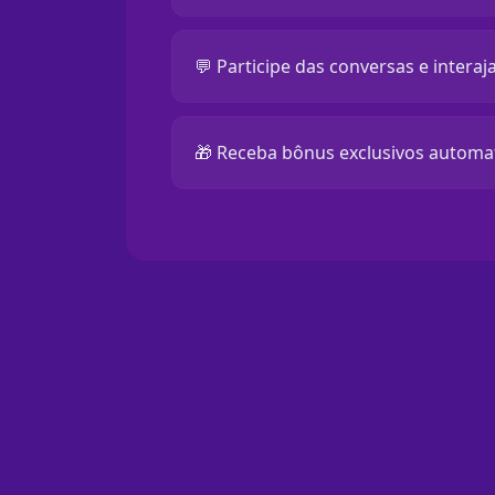
💬 Participe das conversas e interaj
🎁 Receba bônus exclusivos autom