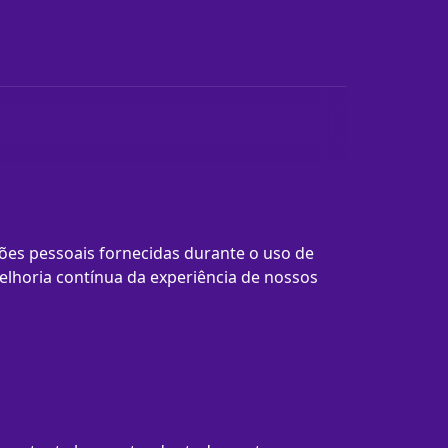
ões pessoais fornecidas durante o uso de
elhoria contínua da experiência de nossos