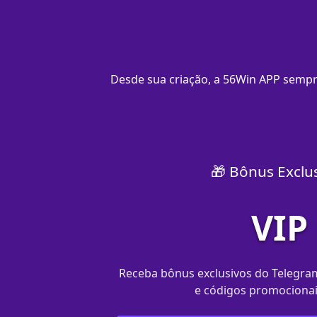
Desde sua criação, a 56Win APP sempre
🎁 Bônus Exclu
VIP
Receba bônus exclusivos do Telegra
e códigos promocionai