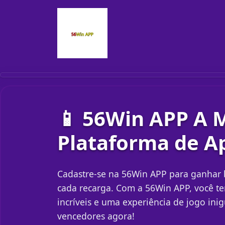
📱 56Win APP A 
Plataforma de A
Cadastre-se na 56Win APP para ganhar 
cada recarga. Com a 56Win APP, você t
incríveis e uma experiência de jogo inig
vencedores agora!