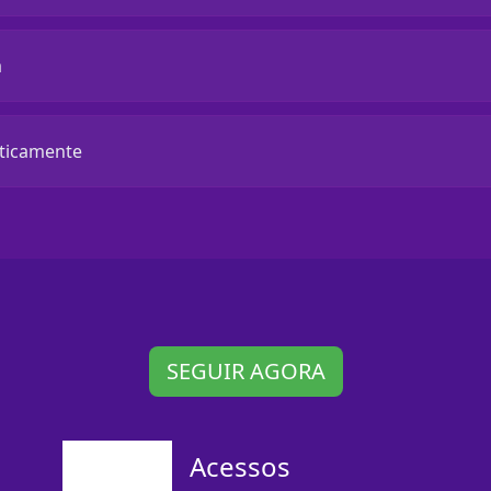
a
aticamente
SEGUIR AGORA
Acessos