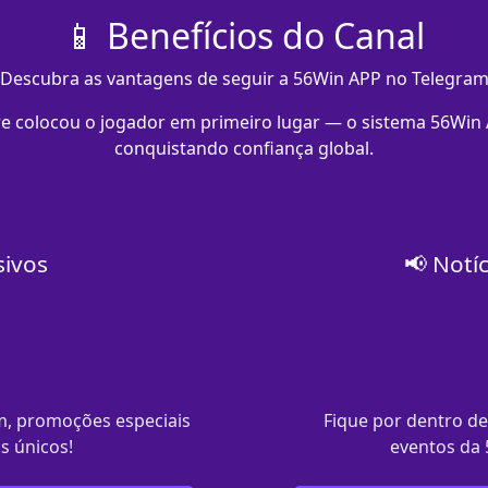
📱 Benefícios do Canal
Descubra as vantagens de seguir a 56Win APP no Telegra
 colocou o jogador em primeiro lugar — o sistema 56Win A
conquistando confiança global.
sivos
📢 Notí
m, promoções especiais
Fique por dentro d
s únicos!
eventos da 