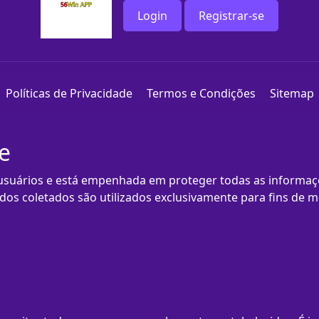
Login
Registrar-se
Políticas de Privacidade
Termos e Condições
Sitemap
de
 usuários e está empenhada em proteger todas as informaç
os coletados são utilizados exclusivamente para fins de m