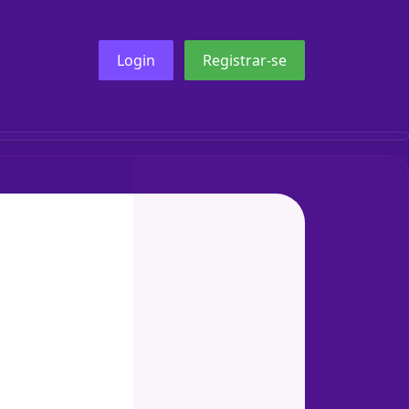
Login
Registrar-se