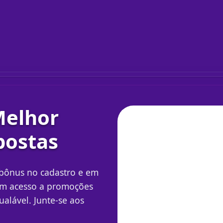
Melhor
postas
bônus no cadastro e em
em acesso a promoções
ualável. Junte-se aos