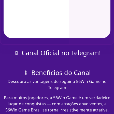
📱 Canal Oficial no Telegram!
📱 Benefícios do Canal
Descubra as vantagens de seguir a 56Win Game no
Telegram
Para muitos jogadores, a 56Win Game é um verdadeiro
lugar de conquistas — com atrações envolventes, a
56Win Game Brasil se torna irresistivelmente atrativa.