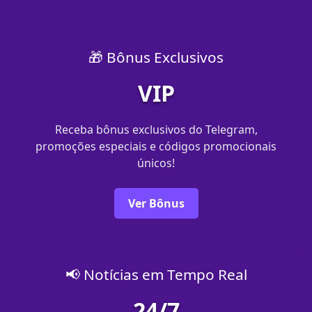
🎁 Bônus Exclusivos
VIP
Receba bônus exclusivos do Telegram,
promoções especiais e códigos promocionais
únicos!
Ver Bônus
📢 Notícias em Tempo Real
24/7