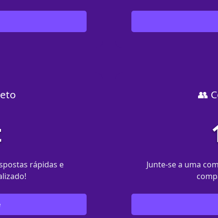
reto
👥 
t
espostas rápidas e
Junte-se a uma com
lizado!
compa
e