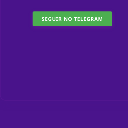
SEGUIR NO TELEGRAM