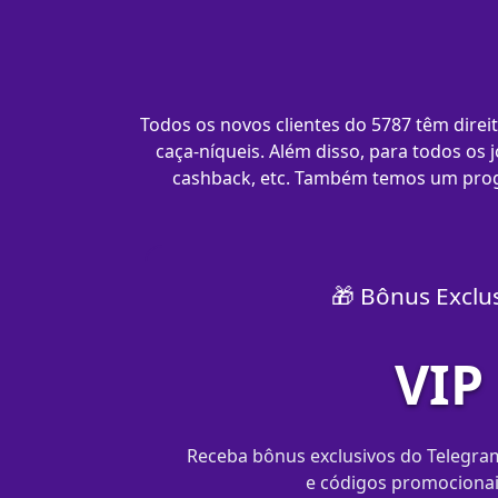
Todos os novos clientes do 5787 têm dire
caça-níqueis. Além disso, para todos os
cashback, etc. Também temos um progr
🎁 Bônus Exclu
VIP
Receba bônus exclusivos do Telegra
e códigos promocionai