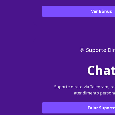
Ver Bônus
💬 Suporte Di
Cha
Suporte direto via Telegram, r
atendimento persona
Falar Suport