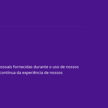
essoais fornecidas durante o uso de nossos
 contínua da experiência de nossos