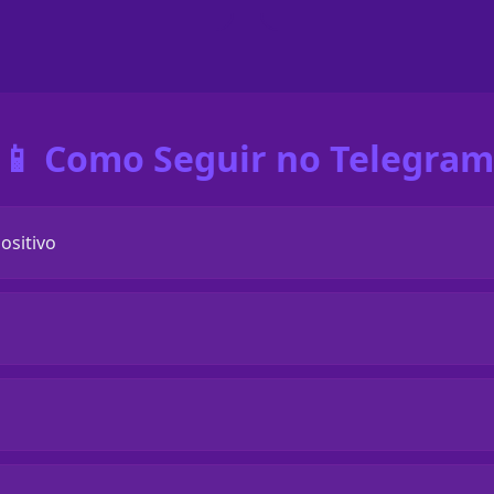
📱 Como Seguir no Telegram
ositivo