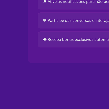
🔔 Ative as notificações para não p
💬 Participe das conversas e interaj
🎁 Receba bônus exclusivos autom