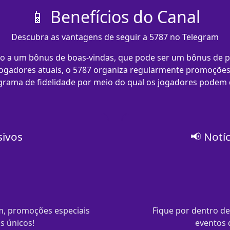
📱 Benefícios do Canal
Descubra as vantagens de seguir a 5787 no Telegram
ito a um bônus de boas-vindas, que pode ser um bônus de 
 jogadores atuais, o 5787 organiza regularmente promoçõe
ama de fidelidade por meio do qual os jogadores podem de
sivos
📢 Notí
m, promoções especiais
Fique por dentro d
s únicos!
eventos 