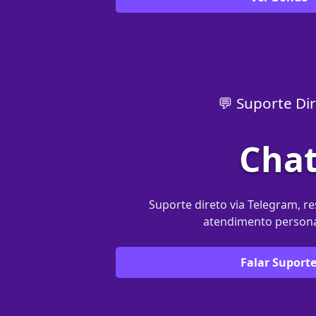
💬 Suporte Di
Cha
Suporte direto via Telegram, r
atendimento persona
Falar Suport