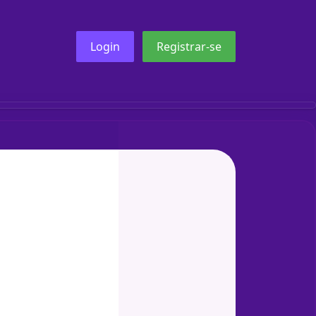
Login
Registrar-se