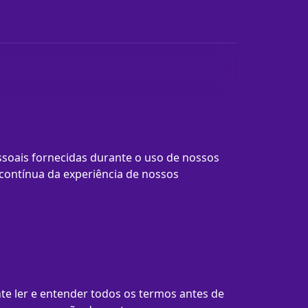
ssoais fornecidas durante o uso de nossos
 contínua da experiência de nossos
te ler e entender todos os termos antes de