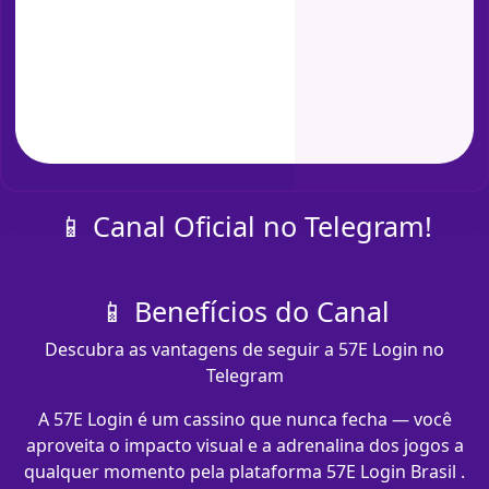
📱 Canal Oficial no Telegram!
📱 Benefícios do Canal
Descubra as vantagens de seguir a 57E Login no
Telegram
A 57E Login é um cassino que nunca fecha — você
aproveita o impacto visual e a adrenalina dos jogos a
qualquer momento pela plataforma 57E Login Brasil .