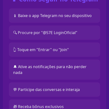
📱 Baixe o app Telegram no seu dispositivo
🔍 Procure por "@57E LoginOficial"
👆 Toque em "Entrar" ou "Join"
🔔 Ative as notificações para não perder
nada
💬 Participe das conversas e interaja
🎁 Receba bônus exclusivos