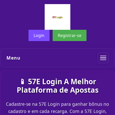
Login
Registrar-se
Menu
📱 57E Login A Melhor
Plataforma de Apostas
Cadastre-se na 57E Login para ganhar bônus no
cadastro e em cada recarga. Com a 57E Login,