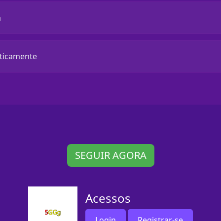
a
aticamente
SEGUIR AGORA
Acessos
Login
Registrar-se