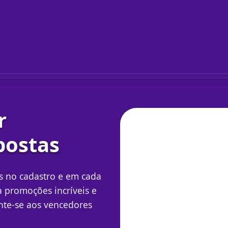
r
postas
s no cadastro e em cada
 promoções incríveis e
unte-se aos vencedores