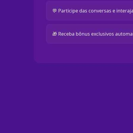
💬 Participe das conversas e interaj
🎁 Receba bônus exclusivos autom