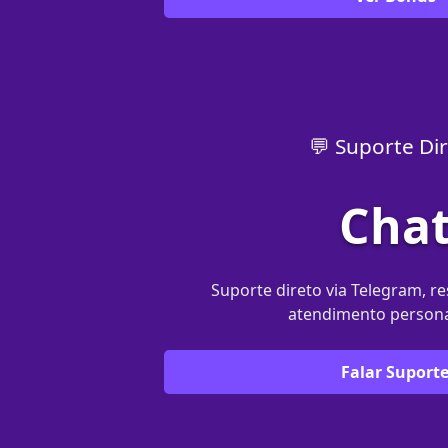
💬 Suporte Di
Cha
Suporte direto via Telegram, r
atendimento persona
Falar Suport