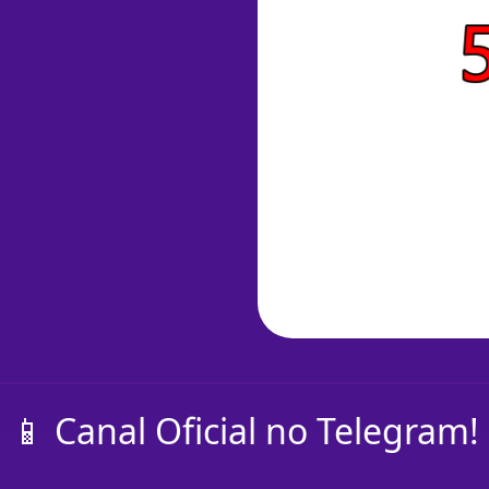
📱 Canal Oficial no Telegram!