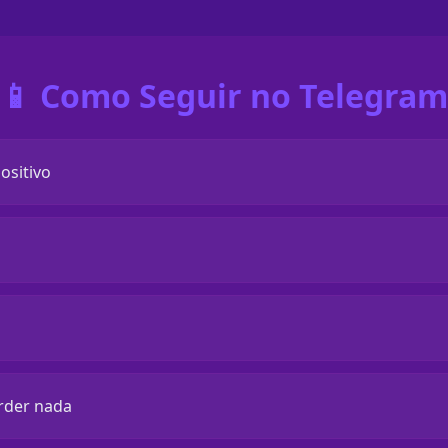
📱 Como Seguir no Telegram
ositivo
erder nada