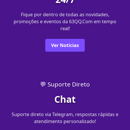
Fique por dentro de todas as novidades,
promoções e eventos da 63QQ.Com em tempo
real!
Ver Notícias
💬 Suporte Direto
Chat
Suporte direto via Telegram, respostas rápidas e
atendimento personalizado!