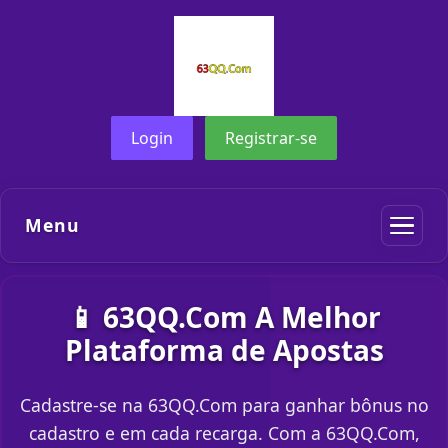
Login
Registrar-se
Menu
📱 63QQ.Com A Melhor
Plataforma de Apostas
Cadastre-se na 63QQ.Com para ganhar bônus no
cadastro e em cada recarga. Com a 63QQ.Com,