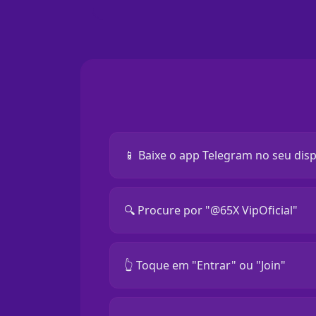
📱 Baixe o app Telegram no seu disp
🔍 Procure por "@65X VipOficial"
👆 Toque em "Entrar" ou "Join"