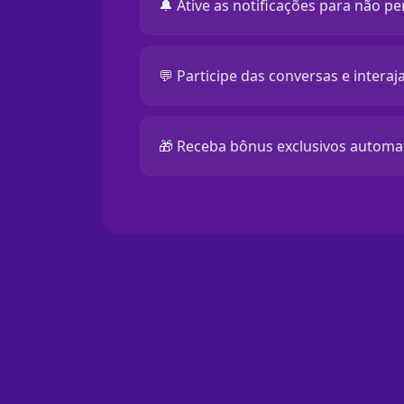
🔔 Ative as notificações para não p
💬 Participe das conversas e interaj
🎁 Receba bônus exclusivos autom