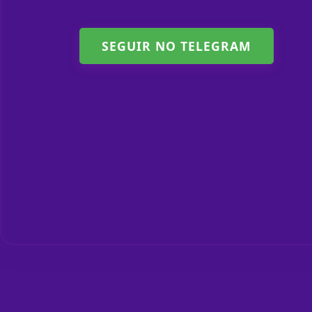
SEGUIR NO TELEGRAM