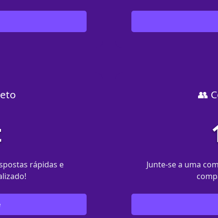
reto
👥 
t
espostas rápidas e
Junte-se a uma com
lizado!
compa
e