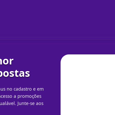
hor
postas
nus no cadastro e em
 acesso a promoções
ualável. Junte-se aos