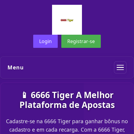
Login
Registrar-se
Menu
📱 6666 Tiger A Melhor
Plataforma de Apostas
Cadastre-se na 6666 Tiger para ganhar bônus no
cadastro e em cada recarga. Com a 6666 Tiger,