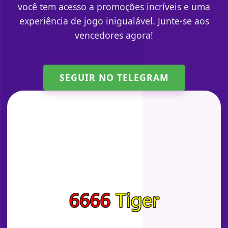
você tem acesso a promoções incríveis e uma
experiência de jogo inigualável. Junte-se aos
vencedores agora!
SEGUIR NO TELEGRAM