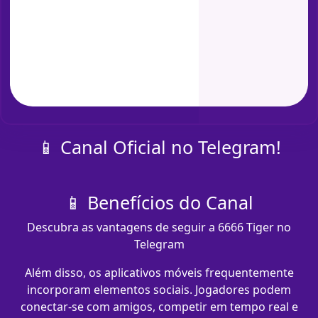
📱 Canal Oficial no Telegram!
📱 Benefícios do Canal
Descubra as vantagens de seguir a 6666 Tiger no
Telegram
Além disso, os aplicativos móveis frequentemente
incorporam elementos sociais. Jogadores podem
conectar-se com amigos, competir em tempo real e