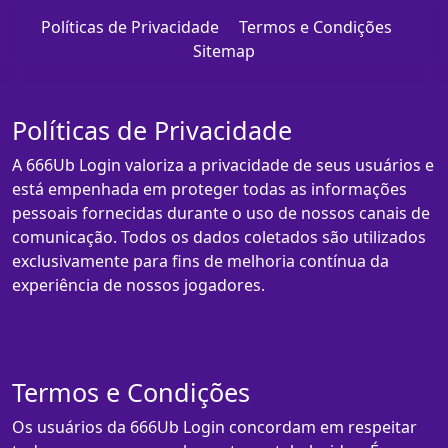
Políticas de Privacidade
Termos e Condições
Sitemap
Políticas de Privacidade
A 666Ub Login valoriza a privacidade de seus usuários e
está empenhada em proteger todas as informações
pessoais fornecidas durante o uso de nossos canais de
comunicação. Todos os dados coletados são utilizados
exclusivamente para fins de melhoria contínua da
experiência de nossos jogadores.
Termos e Condições
Os usuários da 666Ub Login concordam em respeitar