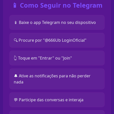
📱 Como Seguir no Telegram
📱 Baixe o app Telegram no seu dispositivo
🔍 Procure por "@666Ub LoginOficial"
👆 Toque em "Entrar" ou "Join"
🔔 Ative as notificações para não perder
nada
💬 Participe das conversas e interaja