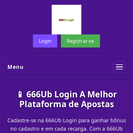
Login
Registrar-se
Menu
📱 666Ub Login A Melhor
Plataforma de Apostas
Cadastre-se na 666Ub Login para ganhar bônus
no cadastro e em cada recarga. Com a 666Ub