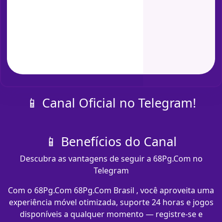
📱 Canal Oficial no Telegram!
📱 Benefícios do Canal
Descubra as vantagens de seguir a 68Pg.Com no
Telegram
Com o 68Pg.Com 68Pg.Com Brasil , você aproveita uma
experiência móvel otimizada, suporte 24 horas e jogos
disponíveis a qualquer momento — registre-se e