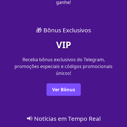
ganhe!
🎁 Bônus Exclusivos
VIP
Receba bônus exclusivos do Telegram,
promoções especiais e códigos promocionais
únicos!
Ver Bônus
📢 Notícias em Tempo Real