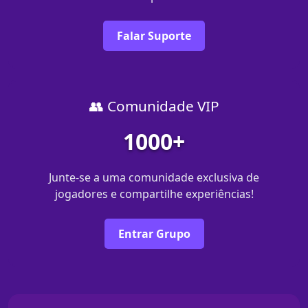
Falar Suporte
👥 Comunidade VIP
1000+
Junte-se a uma comunidade exclusiva de
jogadores e compartilhe experiências!
Entrar Grupo