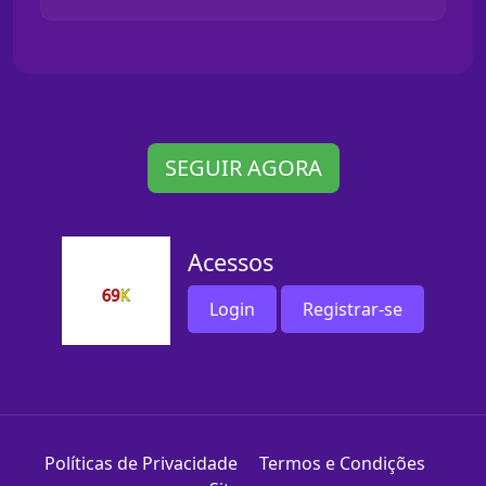
SEGUIR AGORA
Acessos
Login
Registrar-se
Políticas de Privacidade
Termos e Condições