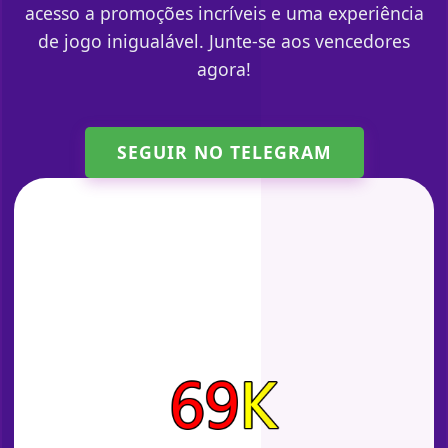
acesso a promoções incríveis e uma experiência
de jogo inigualável. Junte-se aos vencedores
agora!
SEGUIR NO TELEGRAM