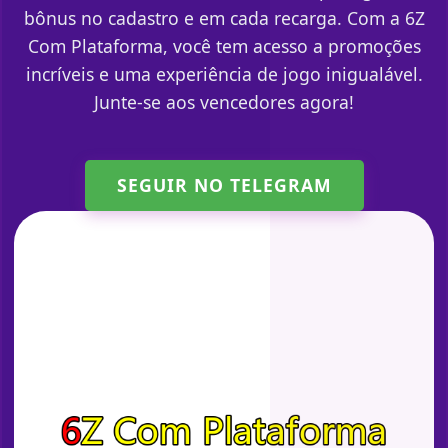
bônus no cadastro e em cada recarga. Com a 6Z
Com Plataforma, você tem acesso a promoções
incríveis e uma experiência de jogo inigualável.
Junte-se aos vencedores agora!
SEGUIR NO TELEGRAM