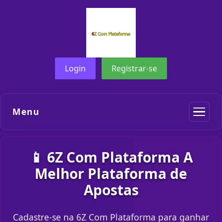
Login
Registrar-se
Menu
📱 6Z Com Plataforma A
Melhor Plataforma de
Apostas
Cadastre-se na 6Z Com Plataforma para ganhar