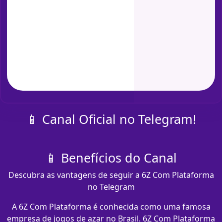
📱 Canal Oficial no Telegram!
📱 Benefícios do Canal
Descubra as vantagens de seguir a 6Z Com Plataforma
no Telegram
A 6Z Com Plataforma é conhecida como uma famosa
empresa de jogos de azar no Brasil. 6Z Com Plataforma