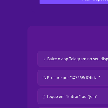
📱 Baixe o app Telegram no seu disp
🔍 Procure por "@766BrlOficial"
👆 Toque em "Entrar" ou "Join"