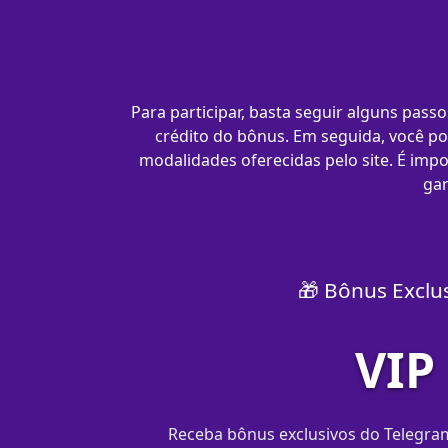
Para participar, basta seguir alguns passo
crédito do bônus. Em seguida, você po
modalidades oferecidas pelo site. É impo
gar
🎁 Bônus Exclu
VIP
Receba bônus exclusivos do Telegra