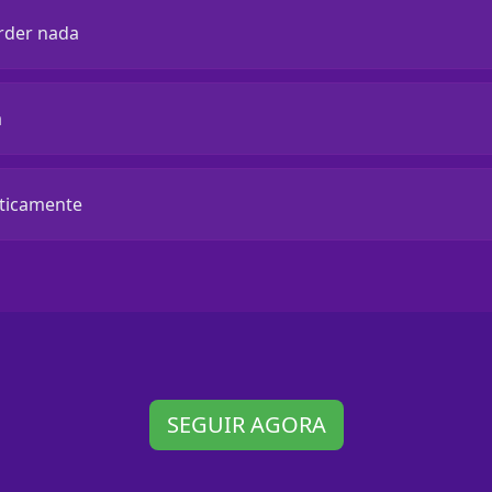
erder nada
a
aticamente
SEGUIR AGORA