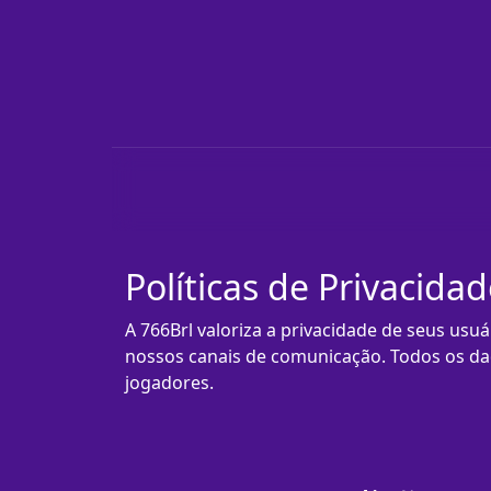
Políticas de Privacida
A 766Brl valoriza a privacidade de seus us
nossos canais de comunicação. Todos os dad
jogadores.