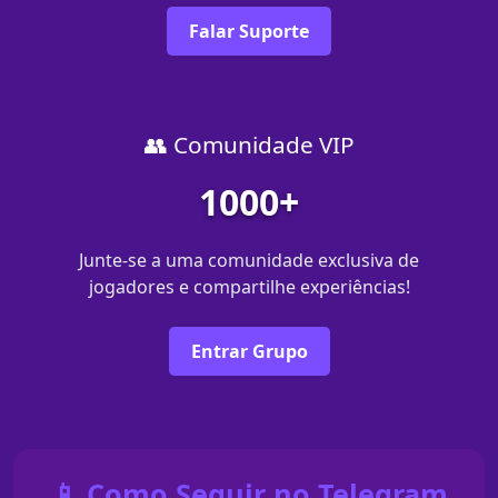
Falar Suporte
👥 Comunidade VIP
1000+
Junte-se a uma comunidade exclusiva de
jogadores e compartilhe experiências!
Entrar Grupo
📱 Como Seguir no Telegram