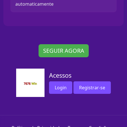
automaticamente
SEGUIR AGORA
Acessos
Login
Registrar-se