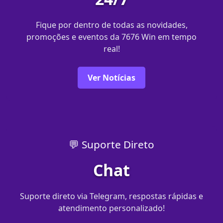
Fique por dentro de todas as novidades,
promoções e eventos da 7676 Win em tempo
real!
Ver Notícias
💬 Suporte Direto
Chat
Suporte direto via Telegram, respostas rápidas e
atendimento personalizado!