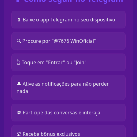
📱 Baixe o app Telegram no seu dispositivo
🔍 Procure por "@7676 WinOficial"
👆 Toque em "Entrar" ou "Join"
🔔 Ative as notificações para não perder
nada
💬 Participe das conversas e interaja
🎁 Receba bônus exclusivos