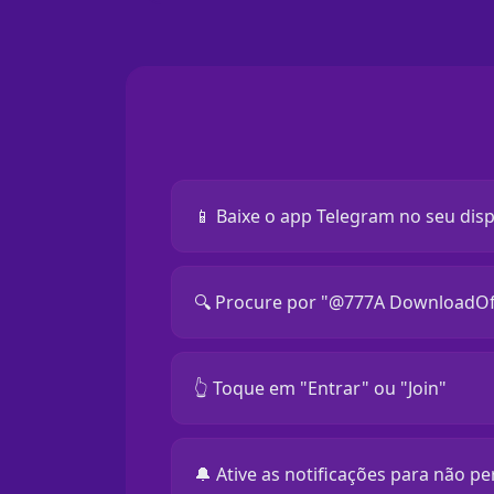
📱 Baixe o app Telegram no seu disp
🔍 Procure por "@777A DownloadOfi
👆 Toque em "Entrar" ou "Join"
🔔 Ative as notificações para não p