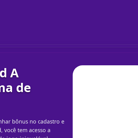
d A
ma de
nhar bônus no cadastro e
, você tem acesso a