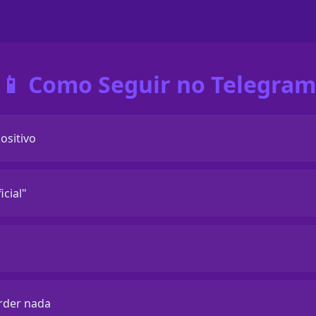
📱 Como Seguir no Telegram
ositivo
cial"
erder nada