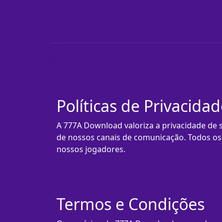
Políticas de Privacida
A 777A Download valoriza a privacidade de
de nossos canais de comunicação. Todos os 
nossos jogadores.
Termos e Condições