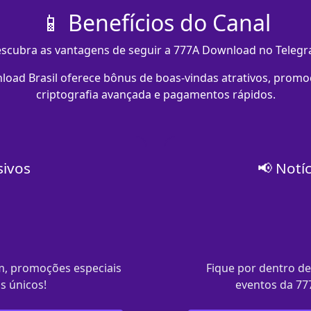
📱 Benefícios do Canal
scubra as vantagens de seguir a 777A Download no Teleg
oad Brasil oferece bônus de boas-vindas atrativos, promo
criptografia avançada e pagamentos rápidos.
sivos
📢 Notí
m, promoções especiais
Fique por dentro d
s únicos!
eventos da 77