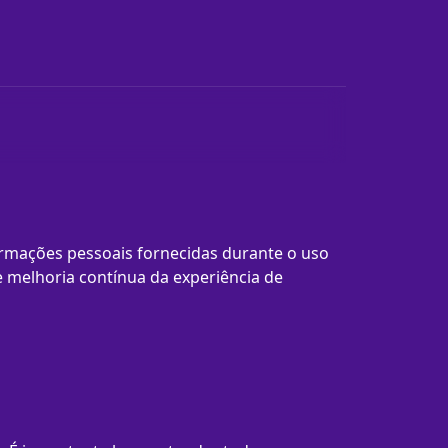
ormações pessoais fornecidas durante o uso
e melhoria contínua da experiência de