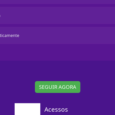
a
aticamente
SEGUIR AGORA
Acessos