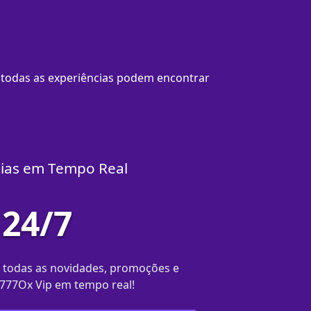
e todas as experiências podem encontrar
cias em Tempo Real
24/7
e todas as novidades, promoções e
 777Ox Vip em tempo real!