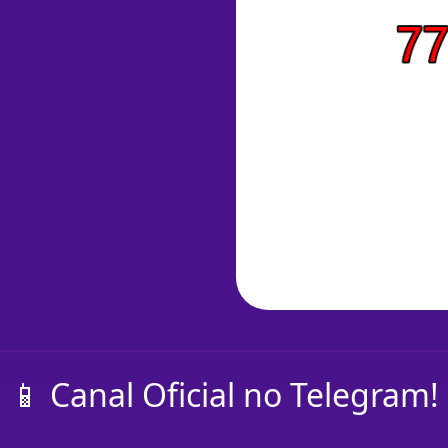
📱 Canal Oficial no Telegram!