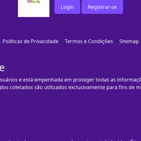
Login
Registrar-se
Políticas de Privacidade
Termos e Condições
Sitemap
de
 usuários e está empenhada em proteger todas as informaç
os coletados são utilizados exclusivamente para fins de m