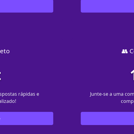
reto
👥 
t
espostas rápidas e
Junte-se a uma com
lizado!
compa
e