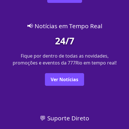
📢 Notícias em Tempo Real
24/7
Fique por dentro de todas as novidades,
promoções e eventos da 777Rio em tempo real!
Ver Notícias
💬 Suporte Direto