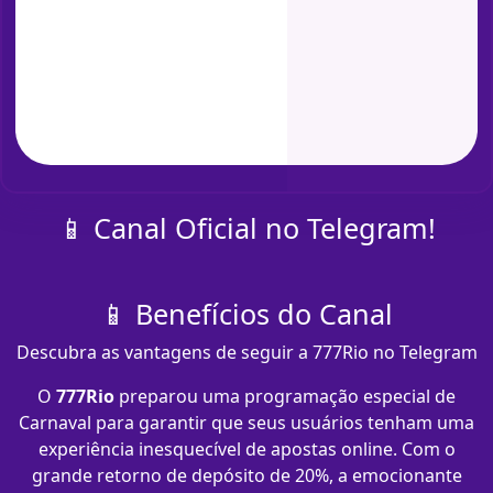
📱 Canal Oficial no Telegram!
📱 Benefícios do Canal
Descubra as vantagens de seguir a 777Rio no Telegram
O
777Rio
preparou uma programação especial de
Carnaval para garantir que seus usuários tenham uma
experiência inesquecível de apostas online. Com o
grande retorno de depósito de 20%, a emocionante