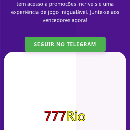
tem acesso a promoções incríveis e uma
experiência de jogo inigualável. Junte-se aos
vencedores agora!
SEGUIR NO TELEGRAM