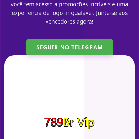
você tem acesso a promoções incríveis e uma
experiência de jogo inigualável. Junte-se aos
vencedores agora!
SEGUIR NO TELEGRAM