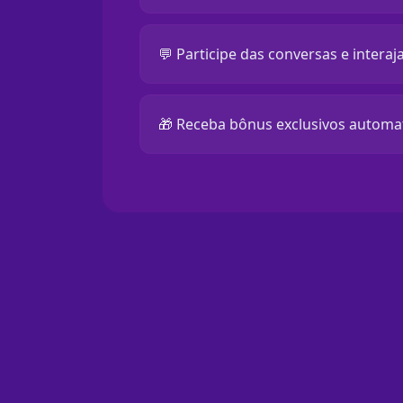
💬 Participe das conversas e interaj
🎁 Receba bônus exclusivos autom