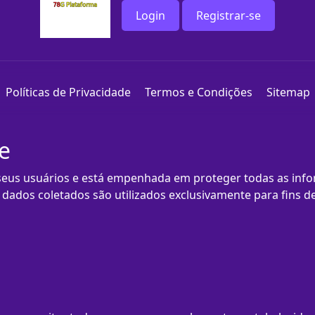
Login
Registrar-se
Políticas de Privacidade
Termos e Condições
Sitemap
de
 seus usuários e está empenhada em proteger todas as inf
dados coletados são utilizados exclusivamente para fins d