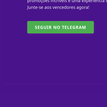
promoções incríveis e uma experiência d
Junte-se aos vencedores agora!
SEGUIR NO TELEGRAM