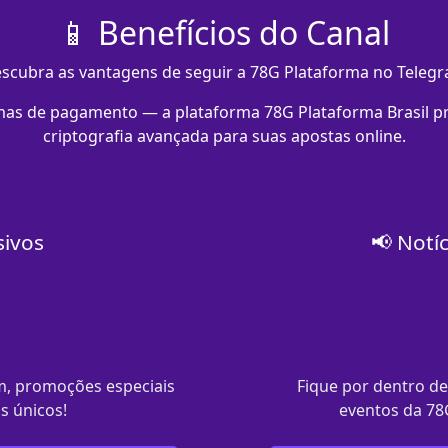
📱 Benefícios do Canal
scubra as vantagens de seguir a 78G Plataforma no Teleg
rmas de pagamento — a plataforma 78G Plataforma Brasil p
criptografia avançada para suas apostas online.
sivos
📢 Notí
m, promoções especiais
Fique por dentro d
s únicos!
eventos da 78