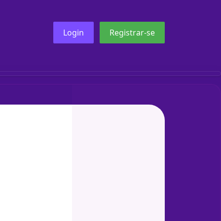
Login
Registrar-se