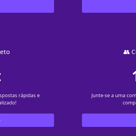
reto
👥 
t
espostas rápidas e
Junte-se a uma com
lizado!
compa
e