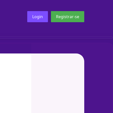
Login
Registrar-se