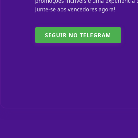
promoções incríveis e uma experiência d
Junte-se aos vencedores agora!
SEGUIR NO TELEGRAM