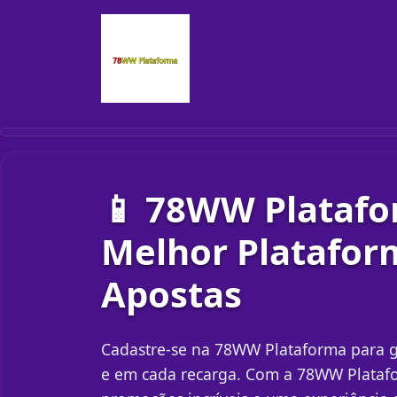
📱 78WW Platafo
Melhor Platafor
Apostas
Cadastre-se na 78WW Plataforma para 
e em cada recarga. Com a 78WW Platafo