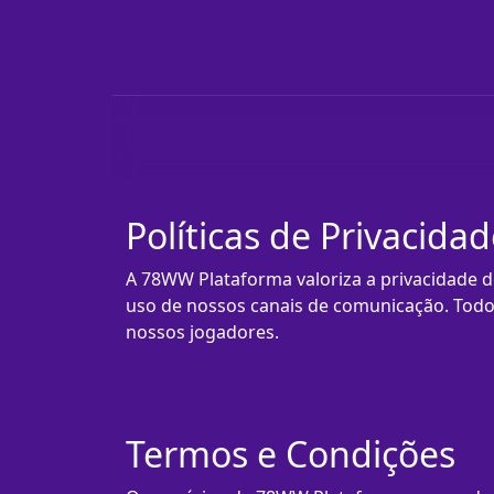
Políticas de Privacida
A 78WW Plataforma valoriza a privacidade 
uso de nossos canais de comunicação. Todos
nossos jogadores.
Termos e Condições