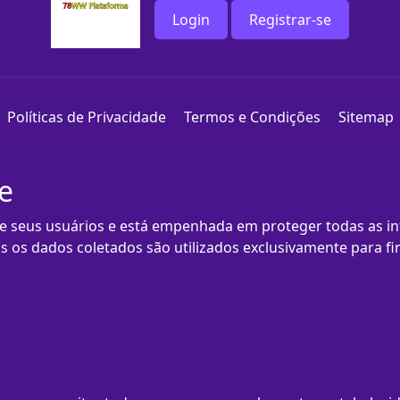
Login
Registrar-se
Políticas de Privacidade
Termos e Condições
Sitemap
de
de seus usuários e está empenhada em proteger todas as i
 os dados coletados são utilizados exclusivamente para fi