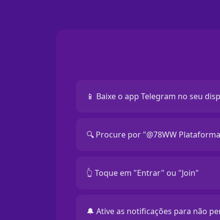
📱 Baixe o app Telegram no seu disp
🔍 Procure por "@78WW PlataformaO
👆 Toque em "Entrar" ou "Join"
🔔 Ative as notificações para não p