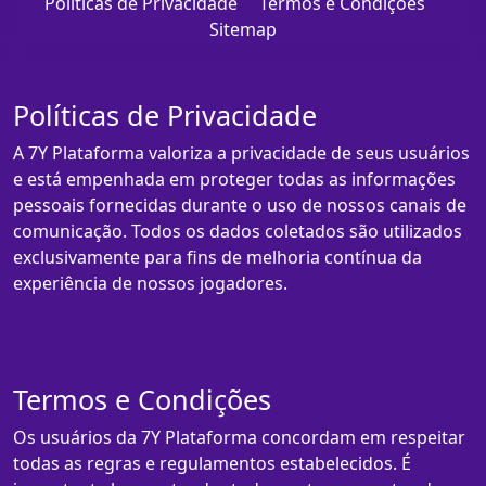
Políticas de Privacidade
Termos e Condições
Sitemap
Políticas de Privacidade
A 7Y Plataforma valoriza a privacidade de seus usuários
e está empenhada em proteger todas as informações
pessoais fornecidas durante o uso de nossos canais de
comunicação. Todos os dados coletados são utilizados
exclusivamente para fins de melhoria contínua da
experiência de nossos jogadores.
Termos e Condições
Os usuários da 7Y Plataforma concordam em respeitar
todas as regras e regulamentos estabelecidos. É