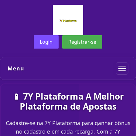
Login
Registrar-se
Menu
📱 7Y Plataforma A Melhor
Plataforma de Apostas
Cadastre-se na 7Y Plataforma para ganhar bônus
no cadastro e em cada recarga. Com a 7Y