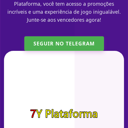
Plataforma, você tem acesso a promoções
incríveis e uma experiência de jogo inigualável.
Junte-se aos vencedores agora!
SEGUIR NO TELEGRAM