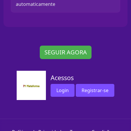
automaticamente
SEGUIR AGORA
Acessos
Login
Registrar-se